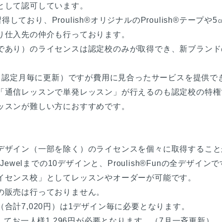
として認可しています。
習得しており、Proulish®オリジナルのProulish®テ
り仕入先の仲介も行っております。
であり）のライセンスは認定校のみが取得でき、新ブランド
料・認定月毎に更新）ですが費用に見合ったサービスを提供
「通信レッスンで単発レッスン」が行えるのも認定校の特権
ッスンが難しい方におすすめです。
デザイン（一部を除く）のライセンスを個々に取得すること
ewelまでの10デザインと、Proulish®Funの全デザイン
イセンス校」としてレッスンやオーダーが可能です。
の販売は行っておりません。
合計7,020円）は1デザイン毎に必要となります。
してお一人様1,296円が必要となります。（7月一斉更新）