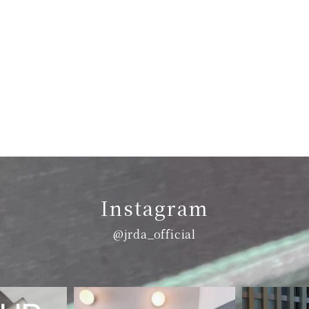
Instagram
@jrda_official